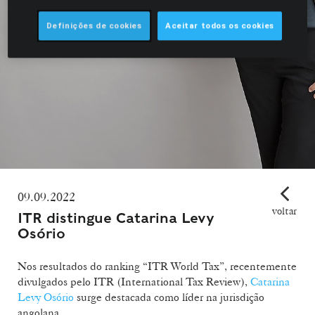
Definições de cookies
Aceitar todos os cookies
09.09.2022
voltar
ITR distingue Catarina Levy
Osório
Nos resultados do ranking “ITR World Tax”, recentemente
divulgados pelo ITR (International Tax Review),
Catarina
Levy Osório
surge destacada como líder na jurisdição
angolana.